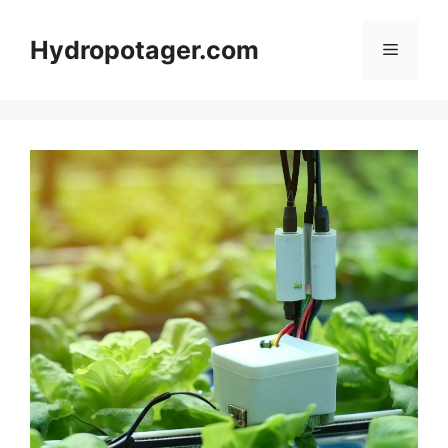
Aller
au
Hydropotager.com
Menu
contenu