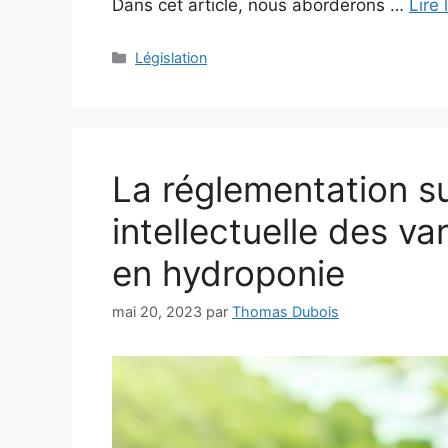
Dans cet article, nous aborderons …
Lire 
Catégories
Législation
La réglementation su
intellectuelle des va
en hydroponie
mai 20, 2023
par
Thomas Dubois