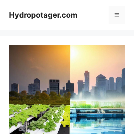
Aller
au
Hydropotager.com
Menu
contenu