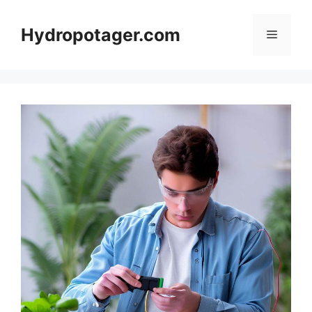
Aller
au
Hydropotager.com
Menu
contenu