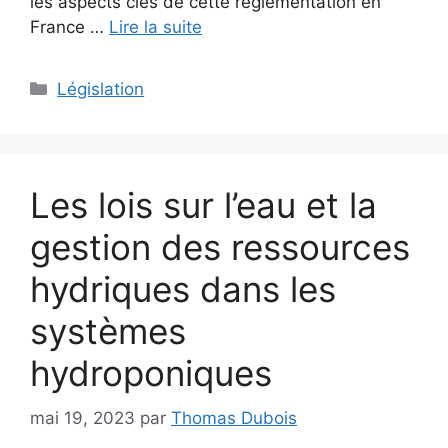
les aspects clés de cette réglementation en
France …
Lire la suite
Catégories
Législation
Les lois sur l’eau et la
gestion des ressources
hydriques dans les
systèmes
hydroponiques
mai 19, 2023
par
Thomas Dubois