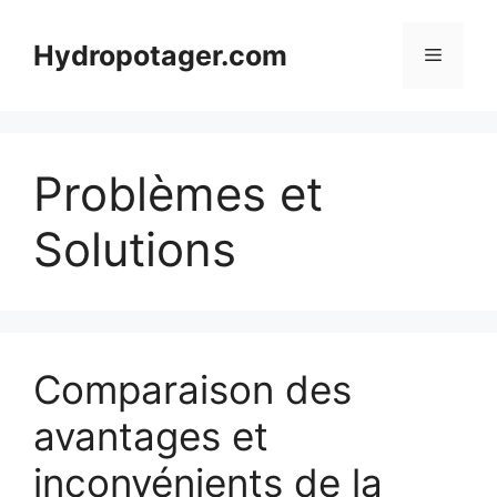
Aller
au
Hydropotager.com
Menu
contenu
Problèmes et
Solutions
Comparaison des
avantages et
inconvénients de la