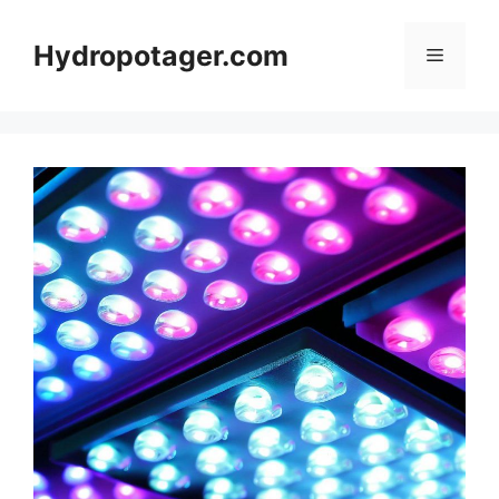
Aller
au
Hydropotager.com
Menu
contenu