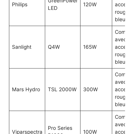
GreenPower
Philips
120W
accentu
LED
rouge e
bleue
Comple
avec
Sanlight
Q4W
165W
accentu
rouge e
bleue
Comple
avec
Mars Hydro
TSL 2000W
300W
accentu
rouge e
bleue
Comple
avec
Pro Series
Viparspectra
100W
accentu